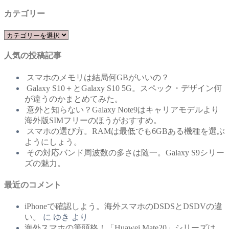
カテゴリー
カ
テ
人気の投稿記事
ゴ
リ
スマホのメモリは結局何GBがいいの？
ー
Galaxy S10＋とGalaxy S10 5G。スペック・デザイン何
が違うのかまとめてみた。
意外と知らない？Galaxy Note9はキャリアモデルより
海外版SIMフリーのほうがおすすめ。
スマホの選び方。RAMは最低でも6GBある機種を選ぶ
ようにしょう。
その対応バンド周波数の多さは随一。Galaxy S9シリー
ズの魅力。
最近のコメント
iPhoneで確認しよう。海外スマホのDSDSとDSDVの違
い。
に
ゆき
より
海外スマホの筆頭格！「Huawei Mate20」シリーズは