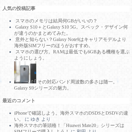
テ
人気の投稿記事
ゴ
リ
スマホのメモリは結局何GBがいいの？
ー
Galaxy S10＋とGalaxy S10 5G。スペック・デザイン何
が違うのかまとめてみた。
意外と知らない？Galaxy Note9はキャリアモデルより
海外版SIMフリーのほうがおすすめ。
スマホの選び方。RAMは最低でも6GBある機種を選ぶ
ようにしょう。
その対応バンド周波数の多さは随一。
Galaxy S9シリーズの魅力。
最近のコメント
iPhoneで確認しよう。海外スマホのDSDSとDSDVの違
い。
に
ゆき
より
海外スマホの筆頭格！「Huawei Mate20」シリーズは
SIMフリーで購入しよう！
に
和田
より