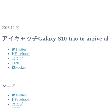
2018.12.20
アイキャッチGalaxy-S10-trio-to-arrive-along
Twitter
Facebook
はてブ
LINE
Pocket
シェア！
Twitter
Facebook
はてブ