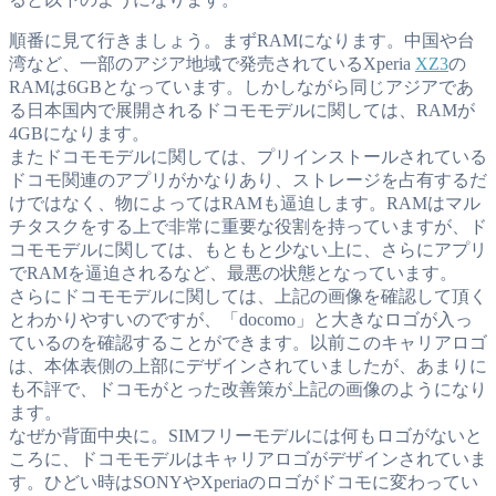
順番に見て行きましょう。まずRAMになります。中国や台
湾など、一部のアジア地域で発売されているXperia
XZ3
の
RAMは6GBとなっています。しかしながら同じアジアであ
る日本国内で展開されるドコモモデルに関しては、RAMが
4GBになります。
またドコモモデルに関しては、プリインストールされている
ドコモ関連のアプリがかなりあり、ストレージを占有するだ
けではなく、物によってはRAMも逼迫します。RAMはマル
チタスクをする上で非常に重要な役割を持っていますが、ド
コモモデルに関しては、もともと少ない上に、さらにアプリ
でRAMを逼迫されるなど、最悪の状態となっています。
さらにドコモモデルに関しては、上記の画像を確認して頂く
とわかりやすいのですが、「docomo」と大きなロゴが入っ
ているのを確認することができます。以前このキャリアロゴ
は、本体表側の上部にデザインされていましたが、あまりに
も不評で、ドコモがとった改善策が上記の画像のようになり
ます。
なぜか背面中央に。SIMフリーモデルには何もロゴがないと
ころに、ドコモモデルはキャリアロゴがデザインされていま
す。ひどい時はSONYやXperiaのロゴがドコモに変わってい