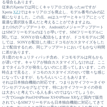
る場合もあります。
従来のXperiaでは同じくキャリアロゴがあったauですが
Xperia
XZ3
ではキャリアロゴを廃止し、モデル番号のみの記
載になりました。この点、auはユーザーとキャリアにとって
最適な選択肢を選んだと考えることができますよね。
またOSのアップデートや、Androidのメジャーアップデート
はSIMフリーモデルのほうが早いです。SIMフリーモデルに
関しては、SONYが自ら配信をしますが、ドコモモデルに関
しては、SONYが配信した後にドコモがカスタマイズをした
上で配信するため、同じアップデートにおいてもかなり時間
に差があります。
月1度のセキュリティパッチ含め、ドコモモデルは何もかも
が遅いです。キャリアが独自カスタマイズしなければ、ここ
までタイムラグが発生しないのにと思ってしまいます。この
時点まで見ると、ドコモのカスタマイズのせいで散々な感じ
になっていますが、もちろんいいこともあります。
それは日本独自機能の対応です。つまりおサイフケータイや
ワンセグ/フルセグなどです。特におサイフケータイの存在
は大きいと考えている人も多いのではないでしょうか。
一方でGoogle Pixel3やiPhone XSやiPhone XRなど国内で販売
されているSIMフリーモデルも日本独自機能に対応してきて