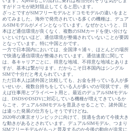
います。Xperiaもこの流れに乗れば相当売れそうな気がしま
すがドコモが絶対阻止してくると思います。
ざっとですがSIMフリーモデルとドコモモデルの違いをまと
めてみました。海外で発売されている多くの機種は、デュア
ルSIMモデルがメインとなっています。なぜかというと、日
本ほど通信環境が良くなく、複数のSIMカードを使い分けな
いといけないほど、通信環境が整備されていないことが要因
となっています。特に中国とかです。
一方で日本国内においては、全国津々浦々、ほとんどの場所
で快適な通信環境が整備されています。通信速度に関して
は、各キャリアごとに、得意な地域、不得意な地域とありま
すが、基本は繋がります。だからこそ日本国内はシングル
SIMで十分だと考えられています。
ただ日本人は諸外国と比較しても、お金を持っている人が多
いせいか、複数台持ちをしている人が多いのが現状です。例
えば仕事用とプライベート用と。最近のデュアルSIMモデル
は、DSDSやDSDVに対応している機種が増えてきているか
らこそ、デュアルSIMモデルを普及させることで、諸外国と
は違った発展の仕方をしそうですけどね。
2020年の東京オリンピックに向けて、技適を含めて今後大き
な動きがあるとされています。デュアルSIMモデル、つまり
SIMフリーモデルがもっと普及するのか今後の動向が非常に