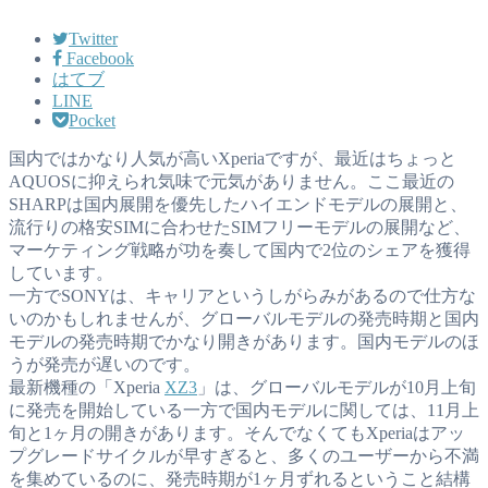
Twitter
Facebook
はてブ
LINE
Pocket
国内ではかなり人気が高いXperiaですが、最近はちょっと
AQUOSに抑えられ気味で元気がありません。ここ最近の
SHARPは国内展開を優先したハイエンドモデルの展開と、
流行りの格安SIMに合わせたSIMフリーモデルの展開など、
マーケティング戦略が功を奏して国内で2位のシェアを獲得
しています。
一方でSONYは、キャリアというしがらみがあるので仕方な
いのかもしれませんが、グローバルモデルの発売時期と国内
モデルの発売時期でかなり開きがあります。国内モデルのほ
うが発売が遅いのです。
最新機種の「Xperia
XZ3
」は、グローバルモデルが10月上旬
に発売を開始している一方で国内モデルに関しては、11月上
旬と1ヶ月の開きがあります。そんでなくてもXperiaはアッ
プグレードサイクルが早すぎると、多くのユーザーから不満
を集めているのに、発売時期が1ヶ月ずれるということ結構