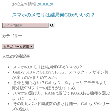
お役立ち情報
2018.8.20
スマホのメモリは結局何GBがいいの？
カテゴリー
カ
テ
人気の投稿記事
ゴ
リ
スマホのメモリは結局何GBがいいの？
ー
Galaxy S10＋とGalaxy S10 5G。スペック・デザイン何
が違うのかまとめてみた。
意外と知らない？Galaxy Note9はキャリアモデルより
海外版SIMフリーのほうがおすすめ。
スマホの選び方。RAMは最低でも6GBある機種を選ぶ
ようにしょう。
その対応バンド周波数の多さは随一。Galaxy S9シリー
ズの魅力。