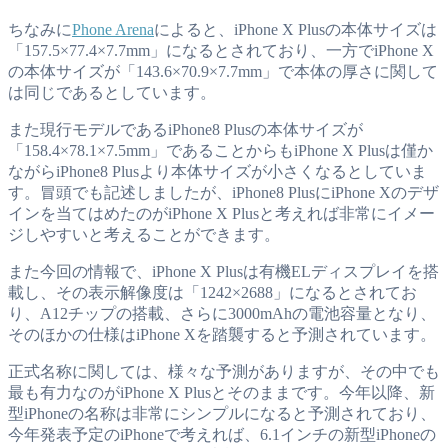
ちなみに
Phone Arena
によると、iPhone X Plusの本体サイズは
「157.5×77.4×7.7mm」になるとされており、一方でiPhone X
の本体サイズが「143.6×70.9×7.7mm」で本体の厚さに関して
は同じであるとしています。
また現行モデルであるiPhone8 Plusの本体サイズが
「158.4×78.1×7.5mm」であることからもiPhone X Plusは僅か
ながらiPhone8 Plusより本体サイズが小さくなるとしていま
す。冒頭でも記述しましたが、iPhone8 PlusにiPhone Xのデザ
インを当てはめたのがiPhone X Plusと考えれば非常にイメー
ジしやすいと考えることができます。
また今回の情報で、iPhone X Plusは有機ELディスプレイを搭
載し、その表示解像度は「1242×2688」になるとされてお
り、A12チップの搭載、さらに3000mAhの電池容量となり、
そのほかの仕様はiPhone Xを踏襲すると予測されています。
正式名称に関しては、様々な予測がありますが、その中でも
最も有力なのがiPhone X Plusとそのままです。今年以降、新
型iPhoneの名称は非常にシンプルになると予測されており、
今年発表予定のiPhoneで考えれば、6.1インチの新型iPhoneの