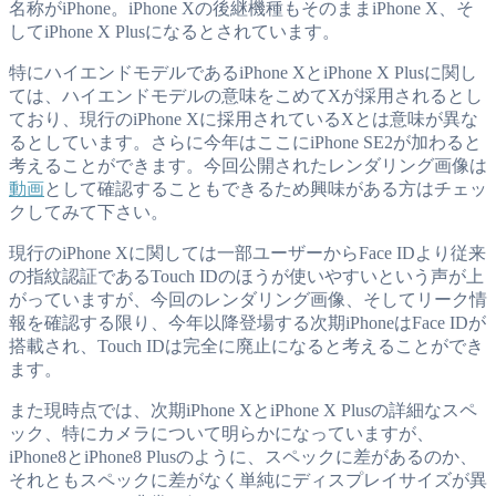
名称がiPhone。iPhone Xの後継機種もそのままiPhone X、そ
してiPhone X Plusになるとされています。
特にハイエンドモデルであるiPhone XとiPhone X Plusに関し
ては、ハイエンドモデルの意味をこめてXが採用されるとし
ており、現行のiPhone Xに採用されているXとは意味が異な
るとしています。さらに今年はここにiPhone SE2が加わると
考えることができます。今回公開されたレンダリング画像は
動画
として確認することもできるため興味がある方はチェッ
クしてみて下さい。
現行のiPhone Xに関しては一部ユーザーからFace IDより従来
の指紋認証であるTouch IDのほうが使いやすいという声が上
がっていますが、今回のレンダリング画像、そしてリーク情
報を確認する限り、今年以降登場する次期iPhoneはFace IDが
搭載され、Touch IDは完全に廃止になると考えることができ
ます。
また現時点では、次期iPhone XとiPhone X Plusの詳細なスペ
ック、特にカメラについて明らかになっていますが、
iPhone8とiPhone8 Plusのように、スペックに差があるのか、
それともスペックに差がなく単純にディスプレイサイズが異