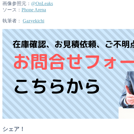
画像参照元：
@OnLeaks
ソース：
Phone Arena
執筆者：
Gazyekichi
シェア！