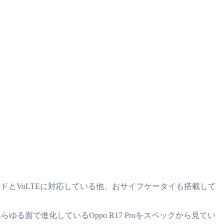
バンドとVoLTEに対応している他、おサイフケータイも搭載して
あらゆる面で進化しているOppo R17 Proをスペックから見てい