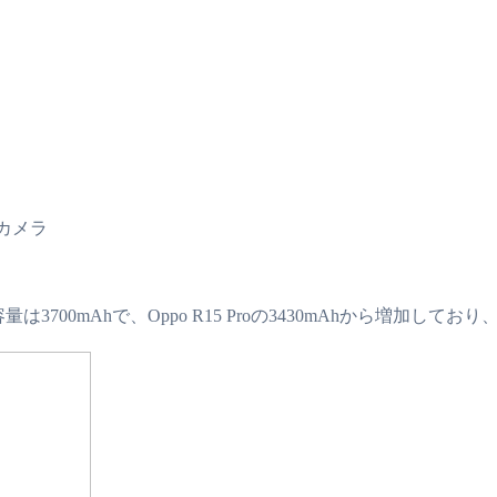
レオカメラ
は3700mAhで、Oppo R15 Proの3430mAhから増加して