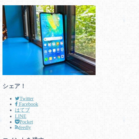
シェア！
Twitter
Facebook
はてブ
LINE
Pocket
feedly