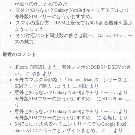
が違うのかまとめてみた。
意外と知らない？Galaxy Note9はキャリアモデルより
海外版SIMフリーのほうがおすすめ。
スマホの選び方。RAMは最低でも6GBある機種を選ぶ
ようにしょう。
その対応バンド周波数の多さは随一。Galaxy S9シリー
ズの魅力。
最近のコメント
iPhoneで確認しよう。海外スマホのDSDSとDSDVの違
い。
に
ゆき
より
海外スマホの筆頭格！「Huawei Mate20」シリーズは
SIMフリーで購入しよう！
に
和田
より
意外と知らない？Galaxy Note9はキャリアモデルより
海外版SIMフリーのほうがおすすめ。
に
STF-Phone
よ
り
意外と知らない？Galaxy Note9はキャリアモデルより
海外版SIMフリーのほうがおすすめ。
に
名無し
より
5月7日に正式発表へ？エントリーモデルGoogle Pixel
3a/3a XLのスペックとデザインまとめ。
に
より