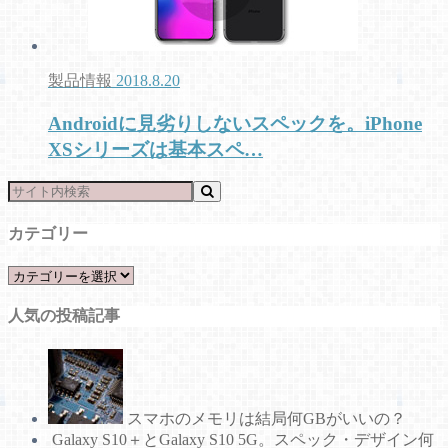
製品情報
2018.8.20
Androidに見劣りしないスペックを。iPhone
XSシリーズは基本スペ…
カテゴリー
カ
テ
人気の投稿記事
ゴ
リ
ー
スマホのメモリは結局何GBがいいの？
Galaxy S10＋とGalaxy S10 5G。スペック・デザイン何