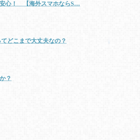
が超安心！ 【海外スマホならS…
ってどこまで大丈夫なの？
んか？