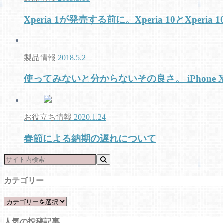
Xperia 1が発売する前に。Xperia 10とXperia 10
製品情報
2018.5.2
使ってみないと分からないその良さ。 iPhone
お役立ち情報
2020.1.24
春節による納期の遅れについて
カテゴリー
カ
テ
人気の投稿記事
ゴ