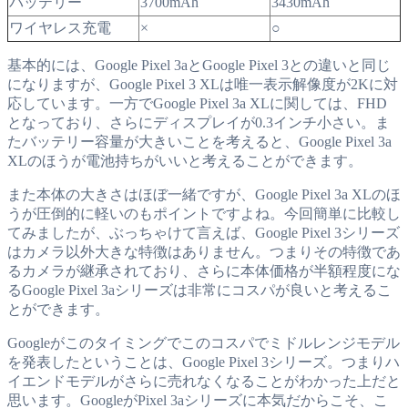
バッテリー
3700mAh
3430mAh
ワイヤレス充電
×
○
基本的には、Google Pixel 3aとGoogle Pixel 3との違いと同じ
になりますが、Google Pixel 3 XLは唯一表示解像度が2Kに対
応しています。一方でGoogle Pixel 3a XLに関しては、FHD
となっており、さらにディスプレイが0.3インチ小さい。ま
たバッテリー容量が大きいことを考えると、Google Pixel 3a
XLのほうが電池持ちがいいと考えることができます。
また本体の大きさはほぼ一緒ですが、Google Pixel 3a XLのほ
うが圧倒的に軽いのもポイントですよね。今回簡単に比較し
てみましたが、ぶっちゃけて言えば、Google Pixel 3シリーズ
はカメラ以外大きな特徴はありません。つまりその特徴であ
るカメラが継承されており、さらに本体価格が半額程度にな
るGoogle Pixel 3aシリーズは非常にコスパが良いと考えるこ
とができます。
Googleがこのタイミングでこのコスパでミドルレンジモデル
を発表したということは、Google Pixel 3シリーズ。つまりハ
イエンドモデルがさらに売れなくなることがわかった上だと
思います。GoogleがPixel 3aシリーズに本気だからこそ、こ