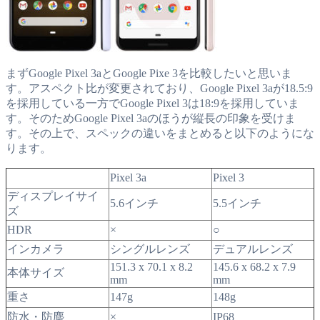
まずGoogle Pixel 3aとGoogle Pixe 3を比較したいと思いま
す。アスペクト比が変更されており、Google Pixel 3aが18.5:9
を採用している一方でGoogle Pixel 3は18:9を採用していま
す。そのためGoogle Pixel 3aのほうが縦長の印象を受けま
す。その上で、スペックの違いをまとめると以下のようにな
ります。
Pixel 3a
Pixel 3
ディスプレイサイ
5.6インチ
5.5インチ
ズ
HDR
×
○
インカメラ
シングルレンズ
デュアルレンズ
151.3 x 70.1 x 8.2
145.6 x 68.2 x 7.9
本体サイズ
mm
mm
重さ
147g
148g
防水・防塵
×
IP68