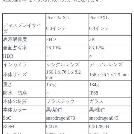
Pixel 3a XL
Pixel 3XL
ディスプレイサイ
6.0インチ
6.3インチ
ズ
表示解像度
FHD
2K
画面占有率
76.19%
83.12%
HDR
×
○
インカメラ
シングルレンズ
デュアルレンズ
160.1 x 76.1 x 8.2
本体サイズ
158 x 76.7 x 7.9 mm
mm
重さ
167g
184g
防水・防塵
×
IP68
本体の材質
プラスチック
ガラス
本体カラー
黒/紫/白
黒/桃/白
SoC
snapdragon670
snapdragon845
ROM
64GB
64/128GB