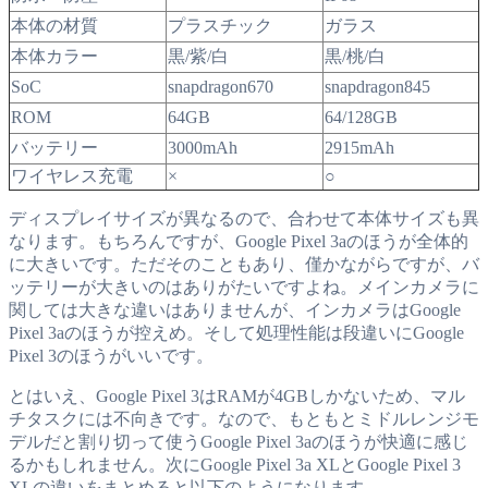
本体の材質
プラスチック
ガラス
本体カラー
黒/紫/白
黒/桃/白
SoC
snapdragon670
snapdragon845
ROM
64GB
64/128GB
バッテリー
3000mAh
2915mAh
ワイヤレス充電
×
○
ディスプレイサイズが異なるので、合わせて本体サイズも異
なります。もちろんですが、Google Pixel 3aのほうが全体的
に大きいです。ただそのこともあり、僅かながらですが、バ
ッテリーが大きいのはありがたいですよね。メインカメラに
関しては大きな違いはありませんが、インカメラはGoogle
Pixel 3aのほうが控えめ。そして処理性能は段違いにGoogle
Pixel 3のほうがいいです。
とはいえ、Google Pixel 3はRAMが4GBしかないため、マル
チタスクには不向きです。なので、もともとミドルレンジモ
デルだと割り切って使うGoogle Pixel 3aのほうが快適に感じ
るかもしれません。次にGoogle Pixel 3a XLとGoogle Pixel 3
XLの違いをまとめると以下のようになります。