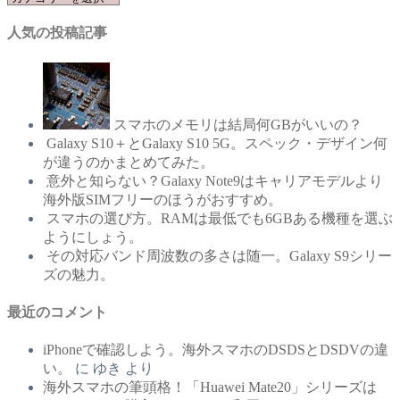
テ
人気の投稿記事
ゴ
リ
ー
スマホのメモリは結局何GBがいいの？
Galaxy S10＋とGalaxy S10 5G。スペック・デザイン何
が違うのかまとめてみた。
意外と知らない？Galaxy Note9はキャリアモデルより
海外版SIMフリーのほうがおすすめ。
スマホの選び方。RAMは最低でも6GBある機種を選ぶ
ようにしょう。
その対応バンド周波数の多さは随一。Galaxy S9シリー
ズの魅力。
最近のコメント
iPhoneで確認しよう。海外スマホのDSDSとDSDVの違
い。
に
ゆき
より
海外スマホの筆頭格！「Huawei Mate20」シリーズは