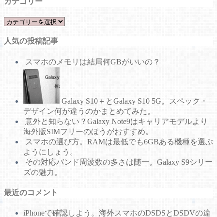
カテゴリー
カ
テ
人気の投稿記事
ゴ
リ
スマホのメモリは結局何GBがいいの？
ー
Galaxy S10＋とGalaxy S10 5G。スペック・
デザイン何が違うのかまとめてみた。
意外と知らない？Galaxy Note9はキャリアモデルより
海外版SIMフリーのほうがおすすめ。
スマホの選び方。RAMは最低でも6GBある機種を選ぶ
ようにしょう。
その対応バンド周波数の多さは随一。Galaxy S9シリー
ズの魅力。
最近のコメント
iPhoneで確認しよう。海外スマホのDSDSとDSDVの違