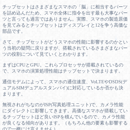
チップセットはさまざまなスマホの「脳」に相当するパーツ
を詰め込んだため、スマホ全体に指令を出す最も大事なパー
ツと言っても過言ではありません。実際、スマホの製造原価
を見てみるとチップセットはディスプレイと12を争う高価な
部品です。
さて、チップセットがどうスマホの性能に影響するのかとい
う当初の疑問に戻りますが、搭載されているさまざまなパー
ツの役割について見ていくとわかります。
まずはCPUとGPU。これらプロセッサが搭載されているの
で、スマホの演算処理性能はチップセットで決まります。
通信モデムによって、スマホの通信速度、VoLTEやDSDS(デ
ュアルSIMデュアルスタンバイ)に対応しているか否かも決
まります。
無視されがちなのがISP(写真処理ユニット)で、カメラ性能
にダイレクトに影響してきます。高価なスマホが搭載してい
るチップセットほど良いISPを積んでいるので、カメラ性能
が良くなる傾向があります。（もちろん他の要素も影響する
ので一概には言えません）